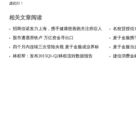
虚此行！
相关文章阅读
招商信诺发力上海，携手健康慈善跑关注癌症人
名校贷授信1
群
天”活动
股市遭遇滑铁卢 万亿资金寻出口
麦子金服携
四个月内连续三次登陆央视 麦子金服成业界标
麦子金服当
杆
单位
林权帮：发布2015Q1-Q2林权流转数据报告
捷信消费金