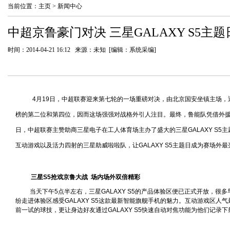
当前位置：
主页
>
新闻中心
中超京鲁豪门对决 三星GALAXY S5主
时间：2014-04-21 16:12 来源：未知 [编辑：系统采编]
4
月
19
日
，中超联赛迎来第七轮的一场重磅对决，由北京国安坐镇主场，
榜的第二位和第四位，因而这场强强对战格外引人注目。最终，鲁能队凭借外
日，中超联赛主赞助商三星电子在工人体育场主办了盛大的三星
GALAXY S5
主
互动游戏以及活力四射的三星助威啦啦队，让
GALAXY S5
主题日成为赛场外最
三星
S5
抢戏京鲁大战
场内场外双倍精彩
当天下午
5
点半左右，三星
GALAXY S5
的产品体验区便已正式开放，很多
纷走进体验区感受
GALAXY S5
这款最新智能旗舰手机的魅力。互动游戏区人气
前一试的球技，更让身边好友通过
GALAXY S5
快速自动对焦功能为他们记录下