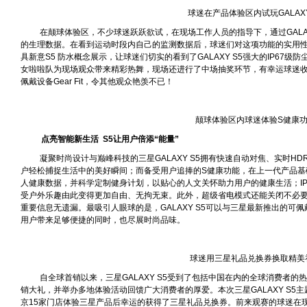
球迷在产品体验区内试玩
GALAX
在颠球体验区，不少球迷跃跃欲试，在现场工作人员的指导下，通过
GALA
的生理数据。在看到运动时段内自己的监测数据后，球迷们对这项功能的实用
具新意
S5
防水概念展示，让球迷们切实的看到了
GALAXY S5
强大的
IP67
级防
女啦啦队为现场观众带来精彩热舞，现场还进行了中场抽奖环节，有幸运球迷
佩戴设备
Gear Fit
，令其他观众艳羡不已！
颠球体验区内球迷体验
S
健康
点亮智能新生活
S5
让用户倍添
“
能量
”
凝聚时尚设计与巅峰科技的三星
GALAXY S5
拥有快速自动对焦、实时
HD
户轻松捕捉生活中的美好瞬间；而备受用户追捧的
S
健康功能，在上一代产品基
人健康数据，并科学定制健身计划，以贴心的人文关怀助力用户的健康生活；
I
受户外乐趣由此变得更加自由、无拘无束。此外，超级省电模式还能关闭不必
重要信息无遗漏。最吸引人眼球的是，
GALAXY S5
可以与三星最新推出的可佩
用户带来足够便捷的同时，也尽展时尚品味。
球迷用三星礼品兑换券换取精美
自全球首销以来，三星
GALAXY S5
受到了包括中国在内的全球消费者的热
销大礼，并举办多地体验活动回馈广大消费者的厚爱。本次三星
GALAXY S5
主
京
15
家门店体验三星产品后幸运的获得了三星礼品兑换券。前来观赛的球迷在