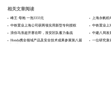
相关文章阅读
峰王·母袍 一泡3333元
上海永帆机
流体输送
中铁置业上海公司获两项实用新型专利授权
中铁置业上
浪你马淮超开赛在即，淮安区队蓄力备战
中建八局发
联谊活动
Honda携全领域产品及安全技术成果参展第八届
一位研究衰
进口博览
100岁……