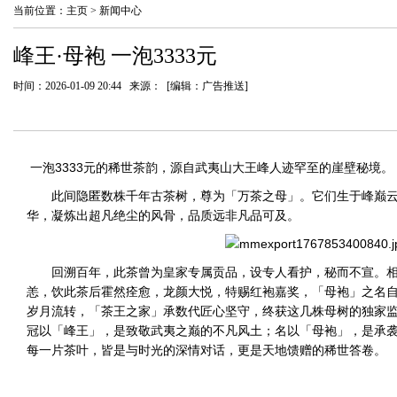
当前位置：
主页
>
新闻中心
峰王·母袍 一泡3333元
时间：2026-01-09 20:44 来源： [编辑：广告推送]
一泡3333元的稀世茶韵，源自武夷山大王峰人迹罕至的崖壁秘境。
此间隐匿数株千年古茶树，尊为「万茶之母」。它们生于峰巅
华，凝炼出超凡绝尘的风骨，品质远非凡品可及。
回溯百年，此茶曾为皇家专属贡品，设专人看护，秘而不宣。
恙，饮此茶后霍然痊愈，龙颜大悦，特赐红袍嘉奖，「母袍」之名
岁月流转，「茶王之家」承数代匠心坚守，终获这几株母树的独家
冠以「峰王」，是致敬武夷之巅的不凡风土；名以「母袍」，是承
每一片茶叶，皆是与时光的深情对话，更是天地馈赠的稀世答卷。